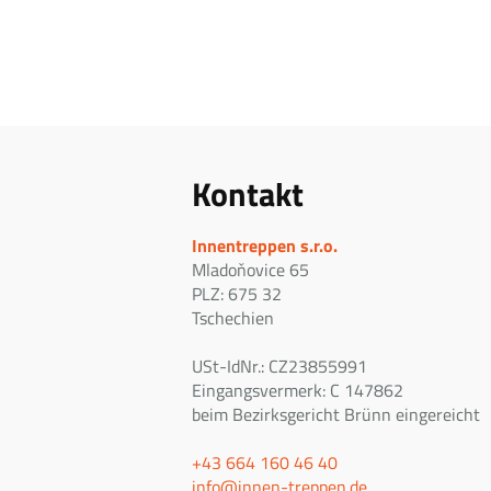
Kontakt
Innentreppen s.r.o.
Mladoňovice 65
PLZ: 675 32
Tschechien
USt-IdNr.: CZ23855991
Eingangsvermerk: C 147862
beim Bezirksgericht Brünn eingereicht
+43 664 160 46 40
info@innen-treppen.de