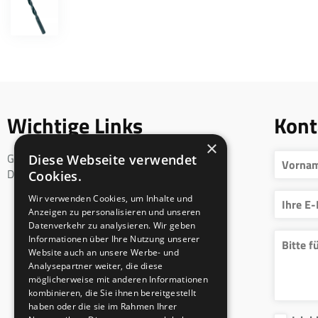
Wichtige Links
Kont
×
Geschäftsbedingungen
Diese Webseite verwendet
DSGVO
Cookies.
Wir verwenden Cookies, um Inhalte und
Anzeigen zu personalisieren und unseren
Datenverkehr zu analysieren. Wir geben
Informationen über Ihre Nutzung unserer
Website auch an unsere Werbe- und
Analysepartner weiter, die diese
möglicherweise mit anderen Informationen
kombinieren, die Sie ihnen bereitgestellt
haben oder die sie im Rahmen Ihrer