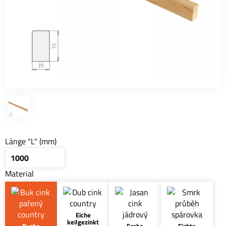
Länge "L" (mm)
Material
Eiche
keilgezinkt
Buche
Esche
Fichte