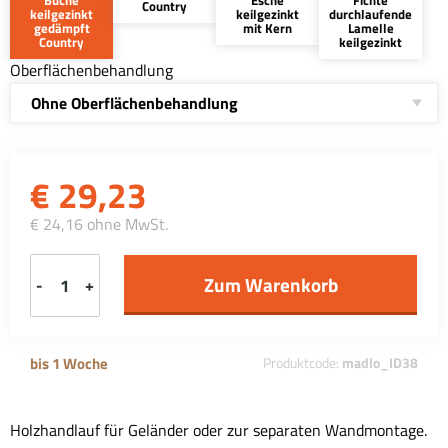
Country
keilgezinkt
keilgezinkt
durchlaufende
gedämpft
mit Kern
Lamelle
Country
keilgezinkt
Oberflächenbehandlung
Ohne Oberflächenbehandlung
€
29,23
€ 24,16 ohne MwSt.
-
+
bis 1 Woche
Produktcode:
madlo_ID38
Holzhandlauf für Geländer oder zur separaten Wandmontage.