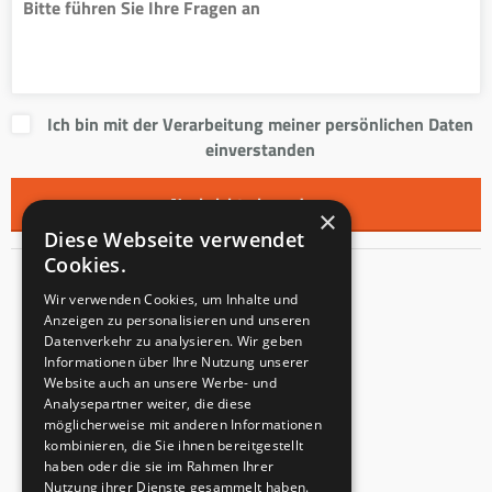
Ich bin mit der Verarbeitung meiner persönlichen Daten
einverstanden
×
Diese Webseite verwendet
Cookies.
Kontakt
Wir verwenden Cookies, um Inhalte und
Anzeigen zu personalisieren und unseren
Innentreppen s.r.o.
Datenverkehr zu analysieren. Wir geben
Informationen über Ihre Nutzung unserer
Mladoňovice 65
Website auch an unsere Werbe- und
PLZ: 675 32
Analysepartner weiter, die diese
Tschechien
möglicherweise mit anderen Informationen
kombinieren, die Sie ihnen bereitgestellt
USt-IdNr.: CZ23855991
haben oder die sie im Rahmen Ihrer
Eingangsvermerk: C 147862
Nutzung ihrer Dienste gesammelt haben.