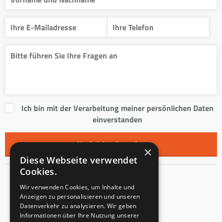
Ich bin mit der Verarbeitung meiner persönlichen Daten
einverstanden
×
Diese Webseite verwendet
Cookies.
Kontakt
Wir verwenden Cookies, um Inhalte und
Anzeigen zu personalisieren und unseren
Innentreppen s.r.o.
Datenverkehr zu analysieren. Wir geben
Informationen über Ihre Nutzung unserer
Mladoňovice 65