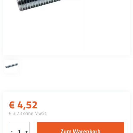
€
4,52
€ 3,73 ohne MwSt.
-
+