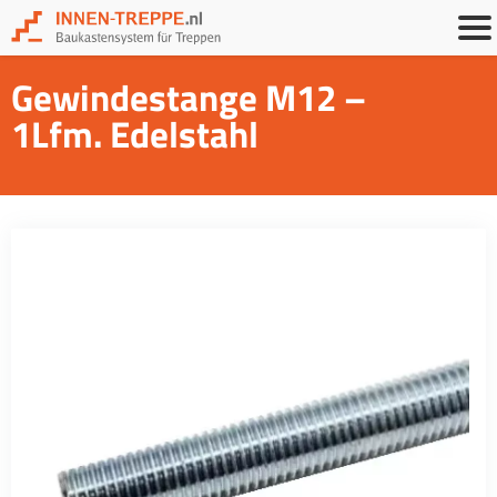
Gewindestange M12 –
1Lfm. Edelstahl