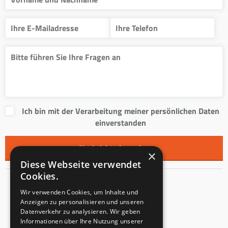
Ich bin mit der Verarbeitung meiner persönlichen Daten
einverstanden
×
Diese Webseite verwendet
Cookies.
Kontakt
Wir verwenden Cookies, um Inhalte und
Anzeigen zu personalisieren und unseren
Innentreppen s.r.o.
Datenverkehr zu analysieren. Wir geben
Informationen über Ihre Nutzung unserer
Mladoňovice 65