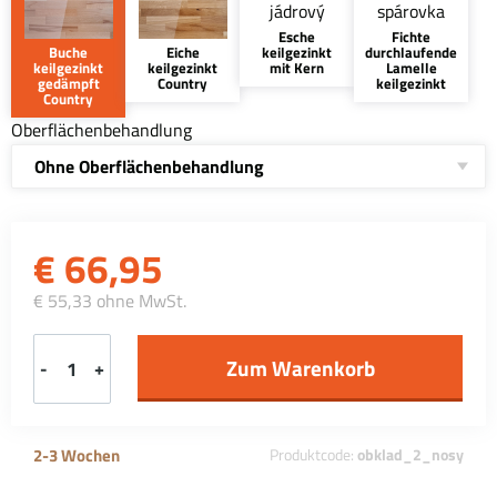
Esche
Fichte
Buche
Eiche
keilgezinkt
durchlaufende
keilgezinkt
keilgezinkt
mit Kern
Lamelle
gedämpft
Country
keilgezinkt
Country
Oberflächenbehandlung
Ohne Oberflächenbehandlung
€
66,95
€ 55,33 ohne MwSt.
-
+
2-3 Wochen
Produktcode:
obklad_2_nosy