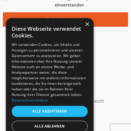
einverstanden
×
Diese Webseite verwendet
Cookies.
Kontakt
Wir verwenden Cookies, um Inhalte und
Anzeigen zu personalisieren und unseren
Innentreppen s.r.o.
Datenverkehr zu analysieren. Wir geben
Informationen über Ihre Nutzung unserer
Mladoňovice 65
Website auch an unsere Werbe- und
PLZ: 675 32
Analysepartner weiter, die diese
Tschechien
möglicherweise mit anderen Informationen
kombinieren, die Sie ihnen bereitgestellt
USt-IdNr.: CZ23855991
haben oder die sie im Rahmen Ihrer
Eingangsvermerk: C 147862
Nutzung ihrer Dienste gesammelt haben.
beim Bezirksgericht Brünn eingereicht
Datenschutzrichtlinie
ALLE AKZEPTIEREN
+43 664 160 46 40
info@innen-treppen.de
ALLE ABLEHNEN