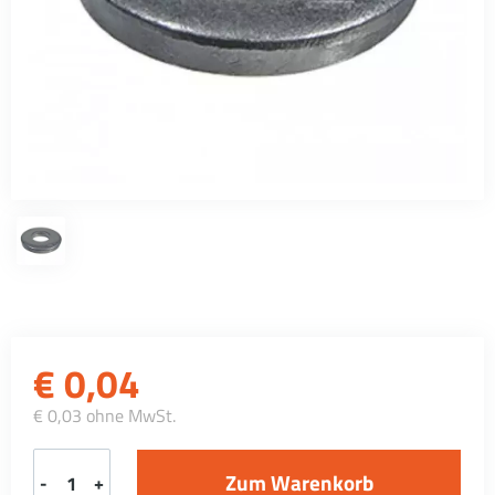
€
0,04
€ 0,03 ohne MwSt.
-
+