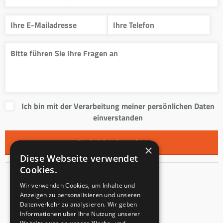
Ich bin mit der Verarbeitung meiner persönlichen Daten
einverstanden
×
Diese Webseite verwendet
Cookies.
Kontakt
Wir verwenden Cookies, um Inhalte und
Anzeigen zu personalisieren und unseren
Innentreppen s.r.o.
Datenverkehr zu analysieren. Wir geben
Informationen über Ihre Nutzung unserer
Mladoňovice 65