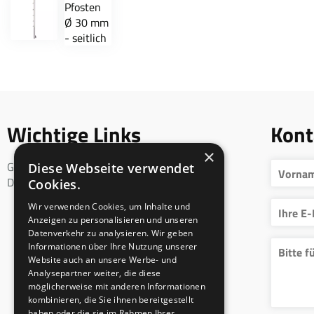
Wichtige Links
Kont
×
Geschäftsbedingungen
Diese Webseite verwendet
DSGVO
Cookies.
Wir verwenden Cookies, um Inhalte und
Anzeigen zu personalisieren und unseren
Datenverkehr zu analysieren. Wir geben
Informationen über Ihre Nutzung unserer
Website auch an unsere Werbe- und
Analysepartner weiter, die diese
möglicherweise mit anderen Informationen
kombinieren, die Sie ihnen bereitgestellt
haben oder die sie im Rahmen Ihrer