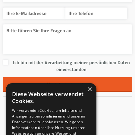
Ich bin mit der Verarbeitung meiner persönlichen Daten
einverstanden
×
Diese Webseite verwendet
Cookies.
Kontakt
Wir verwenden Cookies, um Inhalte und
Anzeigen zu personalisieren und unseren
Innentreppen s.r.o.
Datenverkehr zu analysieren. Wir geben
Informationen über Ihre Nutzung unserer
Mladoňovice 65
Website auch an unsere Werbe- und