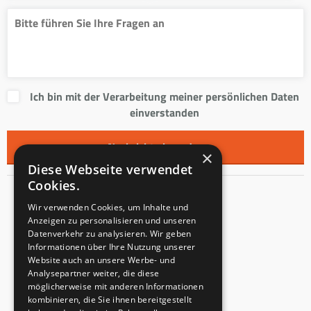
Ich bin mit der Verarbeitung meiner persönlichen Daten
einverstanden
×
Diese Webseite verwendet
Cookies.
Kontakt
Wir verwenden Cookies, um Inhalte und
Anzeigen zu personalisieren und unseren
Innentreppen s.r.o.
Datenverkehr zu analysieren. Wir geben
Informationen über Ihre Nutzung unserer
Mladoňovice 65
Website auch an unsere Werbe- und
PLZ: 675 32
Analysepartner weiter, die diese
Tschechien
möglicherweise mit anderen Informationen
kombinieren, die Sie ihnen bereitgestellt
USt-IdNr.: CZ23855991