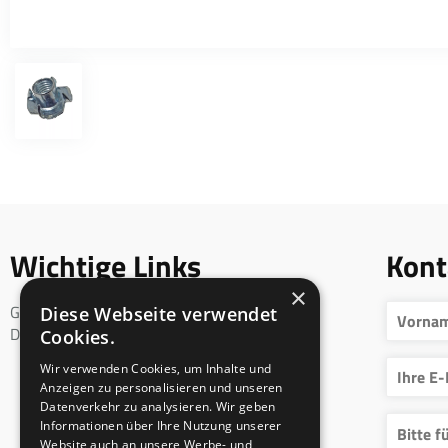
Wichtige Links
Kont
×
Geschäftsbedingungen
Diese Webseite verwendet
DSGVO
Cookies.
Wir verwenden Cookies, um Inhalte und
Anzeigen zu personalisieren und unseren
Datenverkehr zu analysieren. Wir geben
Informationen über Ihre Nutzung unserer
Website auch an unsere Werbe- und