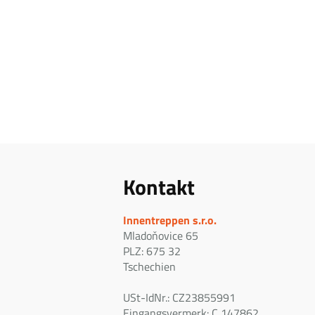
Kontakt
Innentreppen s.r.o.
Mladoňovice 65
PLZ: 675 32
Tschechien
USt-IdNr.: CZ23855991
Eingangsvermerk: C 147862