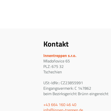
Kontakt
Innentreppen s.r.o.
Mladoňovice 65
PLZ: 675 32
Tschechien
USt-IdNr.: CZ23855991
Eingangsvermerk: C 147862
beim Bezirksgericht Brünn eingereicht
+43 664 160 46 40
info@innen-treppen.de