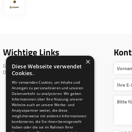
Wichtige Links
Kont
×
Geschäftsbedingungen
Diese Webseite verwendet
DSGVO
Cookies.
Wir verwenden Cookies, um Inhalte und
Anzeigen zu personalisieren und unseren
Datenverkehr zu analysieren. Wir geben
Informationen über Ihre Nutzung unserer
Website auch an unsere Werbe- und
Analysepartner weiter, die diese
möglicherweise mit anderen Informationen
kombinieren, die Sie ihnen bereitgestellt
haben oder die sie im Rahmen Ihrer