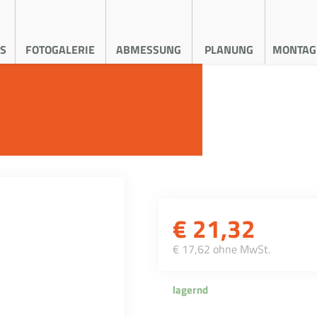
S
FOTOGALERIE
ABMESSUNG
PLANUNG
MONTAG
€
21,32
€ 17,62 ohne MwSt.
lagernd