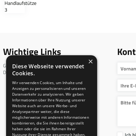
Wichtige Links
Kont
×
Geschäftsbedingungen
Diese Webseite verwendet
DSGVO
Cookies.
Wir verwenden Cookies, um Inhalte und
Anzeigen zu personalisieren und unseren
Datenverkehr zu analysieren. Wir geben
Informationen über Ihre Nutzung unserer
Website auch an unsere Werbe- und
Analysepartner weiter, die diese
möglicherweise mit anderen Informationen
kombinieren, die Sie ihnen bereitgestellt
haben oder die sie im Rahmen Ihrer
Ich b
Nutzung ihrer Dienste gesammelt haben.