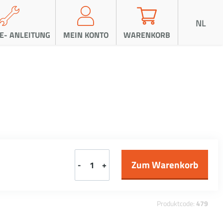
NL
E- ANLEITUNG
MEIN KONTO
WARENKORB
-
+
Produktcode:
479