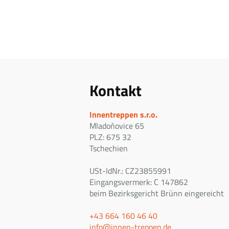
Kontakt
Innentreppen s.r.o.
Mladoňovice 65
PLZ: 675 32
Tschechien
USt-IdNr.: CZ23855991
Eingangsvermerk: C 147862
beim Bezirksgericht Brünn eingereicht
+43 664 160 46 40
info@innen-treppen.de