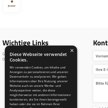
Wichtige Links
Kont
×
Geschäftsbedingungen
Diese Webseite verwendet
DSGVO
Cookies.
Wir verwenden Cookies, um Inhalte und
Anzeigen zu personalisieren und unseren
Datenverkehr zu analysieren. Wir geben
Informationen über Ihre Nutzung unserer
Website auch an unsere Werbe- und
Analysepartner weiter, die diese
möglicherweise mit anderen Informationen
kombinieren, die Sie ihnen bereitgestellt
haben oder die sie im Rahmen Ihrer