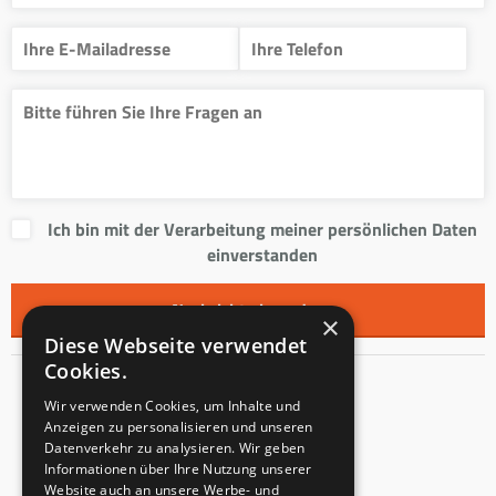
Ich bin mit der Verarbeitung meiner persönlichen Daten
einverstanden
×
Diese Webseite verwendet
Cookies.
Kontakt
Wir verwenden Cookies, um Inhalte und
Anzeigen zu personalisieren und unseren
Innentreppen s.r.o.
Datenverkehr zu analysieren. Wir geben
Informationen über Ihre Nutzung unserer
Mladoňovice 65
Website auch an unsere Werbe- und