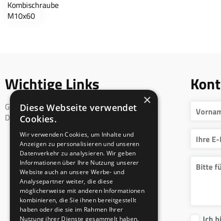
Wichtige Links
Kont
×
Geschäftsbedingungen
Diese Webseite verwendet
DSGVO
Cookies.
Wir verwenden Cookies, um Inhalte und
Anzeigen zu personalisieren und unseren
Datenverkehr zu analysieren. Wir geben
Informationen über Ihre Nutzung unserer
Website auch an unsere Werbe- und
Analysepartner weiter, die diese
möglicherweise mit anderen Informationen
kombinieren, die Sie ihnen bereitgestellt
haben oder die sie im Rahmen Ihrer
Ich b
Nutzung ihrer Dienste gesammelt haben.