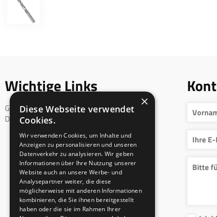
Wichtige Links
Kont
×
Geschäftsbedingungen
Diese Webseite verwendet
DSGVO
Cookies.
Wir verwenden Cookies, um Inhalte und
Anzeigen zu personalisieren und unseren
Datenverkehr zu analysieren. Wir geben
Informationen über Ihre Nutzung unserer
Website auch an unsere Werbe- und
Analysepartner weiter, die diese
möglicherweise mit anderen Informationen
kombinieren, die Sie ihnen bereitgestellt
haben oder die sie im Rahmen Ihrer