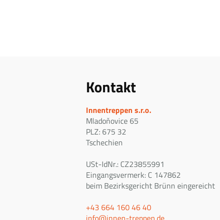
Kontakt
Innentreppen s.r.o.
Mladoňovice 65
PLZ: 675 32
Tschechien
USt-IdNr.: CZ23855991
Eingangsvermerk: C 147862
beim Bezirksgericht Brünn eingereicht
+43 664 160 46 40
info@innen-treppen.de