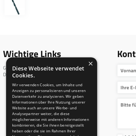
Wichtige Links
Kont
×
Geschäftsbedingungen
Diese Webseite verwendet
DSGVO
Cookies.
Wir verwenden Cookies, um Inhalte und
Anzeigen zu personalisieren und unseren
Datenverkehr zu analysieren. Wir geben
Informationen über Ihre Nutzung unserer
Website auch an unsere Werbe- und
Analysepartner weiter, die diese
möglicherweise mit anderen Informationen
kombinieren, die Sie ihnen bereitgestellt
haben oder die sie im Rahmen Ihrer