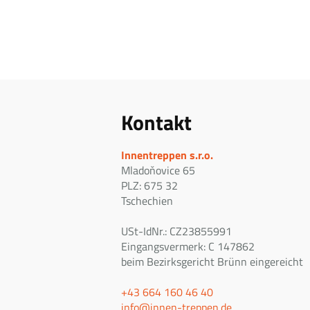
Kontakt
Innentreppen s.r.o.
Mladoňovice 65
PLZ: 675 32
Tschechien
USt-IdNr.: CZ23855991
Eingangsvermerk: C 147862
beim Bezirksgericht Brünn eingereicht
+43 664 160 46 40
info@innen-treppen.de